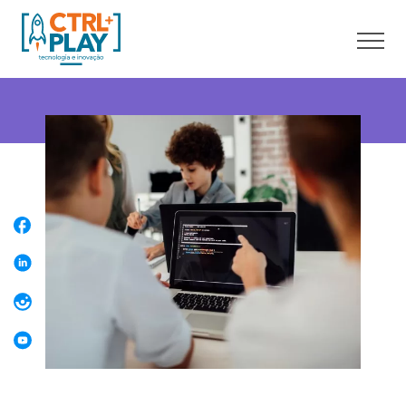
Sobre nós
Cursos online
Cursos presenciais
Unidades
Franquia
Blog
Contato
Faça uma Aula Grátis
Área do aluno