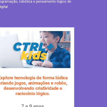
programação, robótica e pensamento lógico de
gital.
Explore tecnologia de forma lúdica
criando jogos, animações e robôs,
desenvolvendo criatividade e
raciocínio lógico.
7 a 9 anos