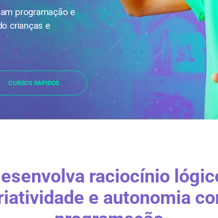
inam programação e
do crianças e
CURSOS RÁPIDOS
esenvolva raciocínio lógic
riatividade e autonomia c