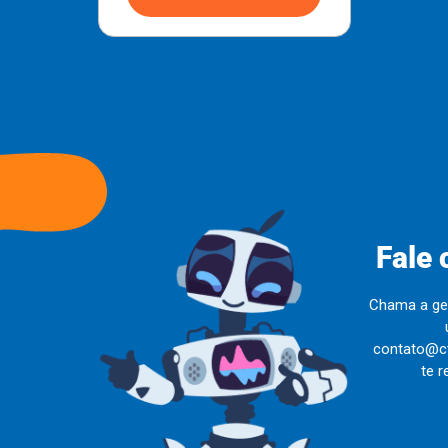
Fale 
Chama a ge
contato@ct
te r