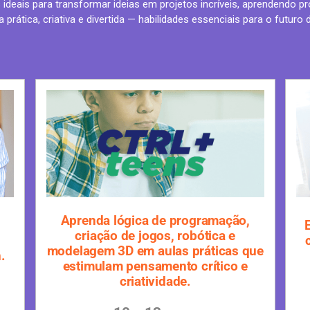
ideais para transformar ideias em projetos incríveis, aprendendo 
 prática, criativa e divertida — habilidades essenciais para o futuro di
Aprenda lógica de programação,
criação de jogos, robótica e
modelagem 3D em aulas práticas que
.
estimulam pensamento crítico e
criatividade.