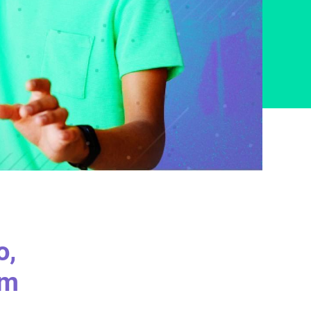
o,
om