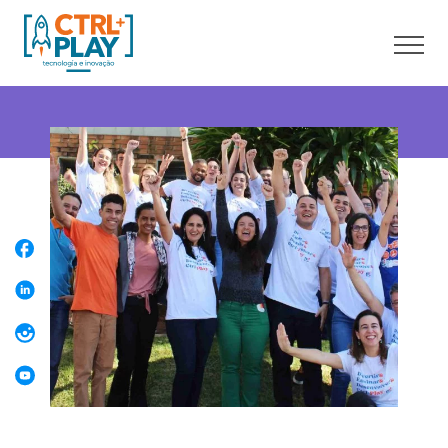
Sobre nós
Cursos online
Cursos presenciais
Unidades
Franquia
Blog
Contato
Faça uma Aula Grátis
Área do aluno