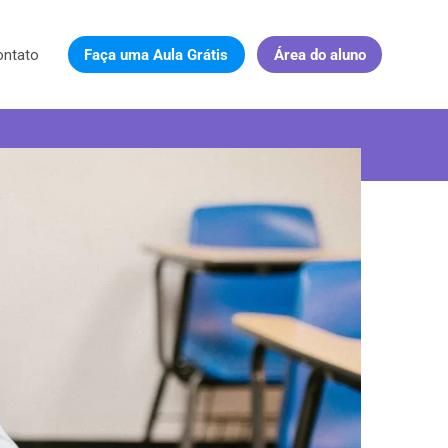
ontato
Faça uma Aula Grátis
Área do aluno