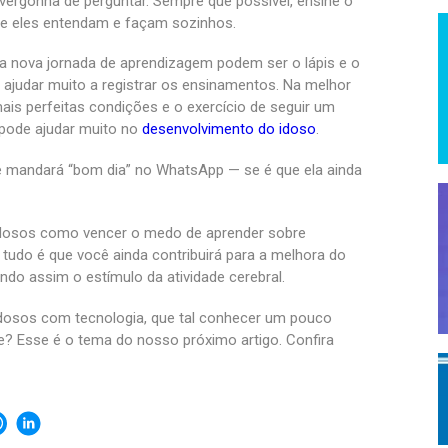
vergonha de perguntar. Sempre que possível, ensine o
ue eles entendam e façam sozinhos.
a nova jornada de aprendizagem podem ser o lápis e o
ajudar muito a registrar os ensinamentos. Na melhor
is perfeitas condições e o exercício de seguir um
 pode ajudar muito no
desenvolvimento do idoso
.
 mandará “bom dia” no WhatsApp — se é que ela ainda
idosos como vencer o medo de aprender sobre
 tudo é que você ainda contribuirá para a melhora do
ando assim o estímulo da atividade cerebral.
dosos com tecnologia, que tal conhecer um pouco
e? Esse é o tema do nosso próximo artigo. Confira