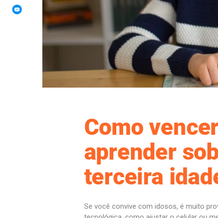
Como vencer
aprender sob
terceira idad
Se você convive com idosos, é muito prov
tecnológica, como ajustar o celular ou 