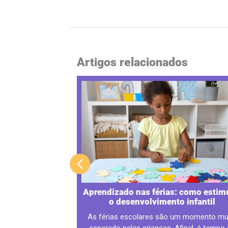
Artigos relacionados
 na educação
Aprendizado nas férias: como estim
endizado?
o desenvolvimento infantil
ituições de ensino
As férias escolares são um momento mu