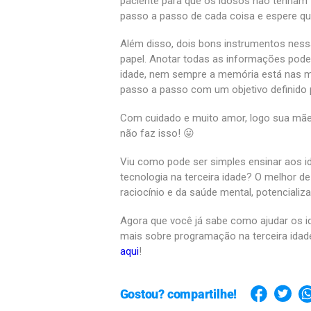
paciente para que os idosos não tenham 
passo a passo de cada coisa e espere q
Além disso, dois bons instrumentos ness
papel. Anotar todas as informações pode 
idade, nem sempre a memória está nas ma
passo a passo com um objetivo definido
Com cuidado e muito amor, logo sua mãe
não faz isso! 😛
Viu como pode ser simples ensinar aos 
tecnologia na terceira idade? O melhor de
raciocínio e da saúde mental, potencializ
Agora que você já sabe como ajudar os i
mais sobre programação na terceira idad
aqui
!
Gostou? compartilhe!