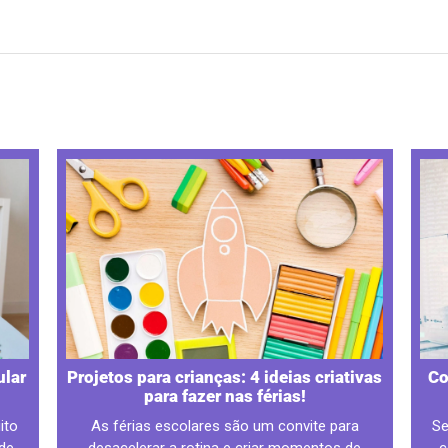
ular
Projetos para crianças: 4 ideias criativas
Co
para fazer nas férias!
ito
As férias escolares são um convite para
Se