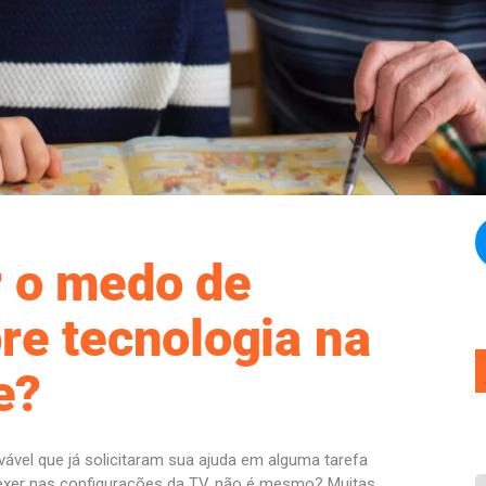
 o medo de
re tecnologia na
e?
ável que já solicitaram sua ajuda em alguma tarefa
mexer nas configurações da TV, não é mesmo? Muitas