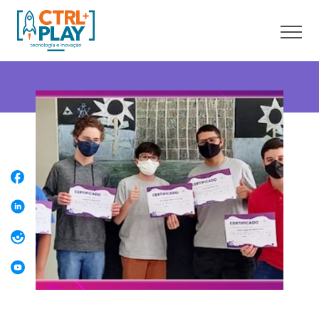
Sobre nós
Cursos online
Cursos presenciais
Unidades
Franquia
Blog
Contato
Faça uma Aula Grátis
Área do aluno