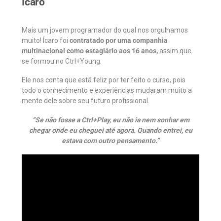
Ícaro
Mais um jovem programador do qual nos orgulhamos
muito! Ícaro foi
contratado por uma companhia
multinacional como estagiário aos 16 anos,
assim que
se formou no Ctrl+Young.
Ele nos conta que está feliz por ter feito o curso, pois
todo o conhecimento e experiências mudaram muito a
mente dele sobre seu futuro profissional.
“Se não fosse a Ctrl+Play, eu não ia nem sonhar em
chegar onde eu cheguei até agora. Quando entrei, eu
estava com outro pensamento.”