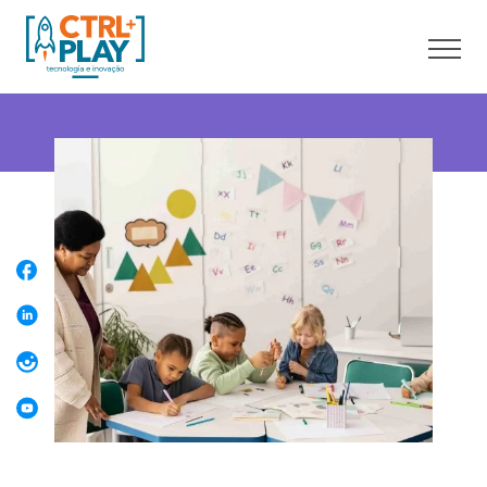
Sobre nós
Cursos online
Cursos presenciais
Unidades
Franquia
Blog
Contato
Faça uma Aula Grátis
Área do aluno