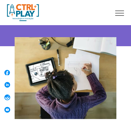
Sobre nós
Cursos online
Cursos presenciais
Unidades
Franquia
Blog
Contato
Faça uma Aula Grátis
Área do aluno