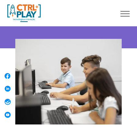
Sobre nós
Cursos online
Cursos presenciais
Unidades
Franquia
Blog
Contato
Faça uma Aula Grátis
Área do aluno