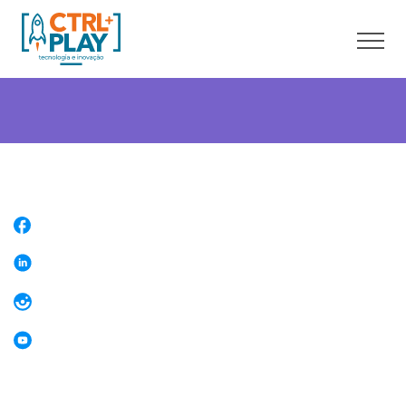
Sobre nós
Cursos online
Cursos presenciais
Unidades
Franquia
Blog
Contato
Faça uma Aula Grátis
Área do aluno