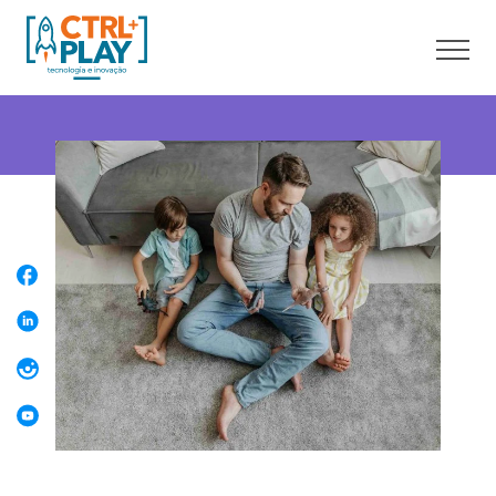
Sobre nós
Cursos online
Cursos presenciais
Unidades
Franquia
Blog
Contato
Faça uma Aula Grátis
Área do aluno