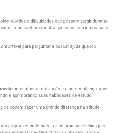
esolver dúvidas e dificuldades que possam surgir durante
nceitos, mas também mostra que você está interessado
onfortável para perguntar e buscar ajuda quando
imento
aumentam a motivação e a autoconfiança, pois
çando e aprimorando suas habilidades de estudo.
gios podem fazer uma grande diferença na atitude
tará proporcionando ao seu filho uma base sólida para
 para enfrentar desafios futuros com segurança e