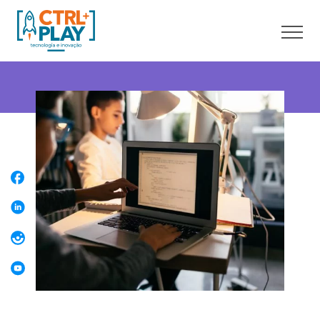
Sobre nós
Cursos online
Cursos presenciais
Unidades
Franquia
Blog
Contato
Faça uma Aula Grátis
Área do aluno