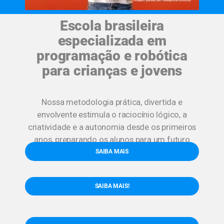
Escola brasileira
especializada em
programação e robótica
para crianças e jovens
Nossa metodologia prática, divertida e
envolvente estimula o raciocínio lógico, a
criatividade e a autonomia desde os primeiros
anos, preparando os alunos para um futuro
digital!
ASSISTA AQUI!
SAIBA MAIS
SAIBA MAIS!