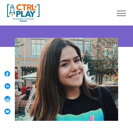
Sobre nós
Cursos online
Cursos presenciais
Unidades
Franquia
Blog
Contato
Faça uma Aula Grátis
Área do aluno