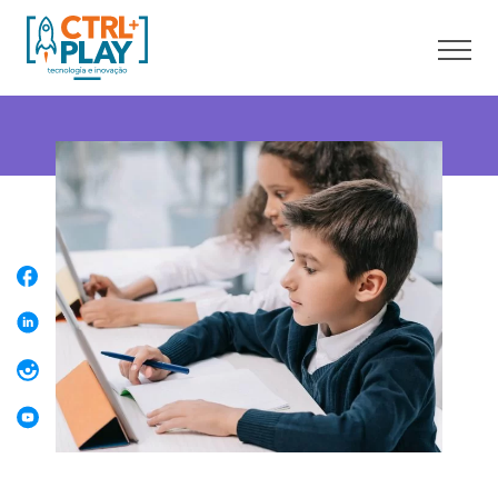
Sobre nós
Cursos online
Cursos presenciais
Unidades
Franquia
Blog
Contato
Faça uma Aula Grátis
Área do aluno